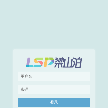
用
户
名
密
码
登录