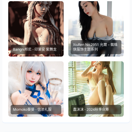
XiuRen No.2951 允爾 – 蜘蛛
Bangni邦尼 - 印第安 紫舞龙
侠服饰主题系列
Momoko葵葵 - 信浓礼服
蠢沫沫 - 2024秋季众筹