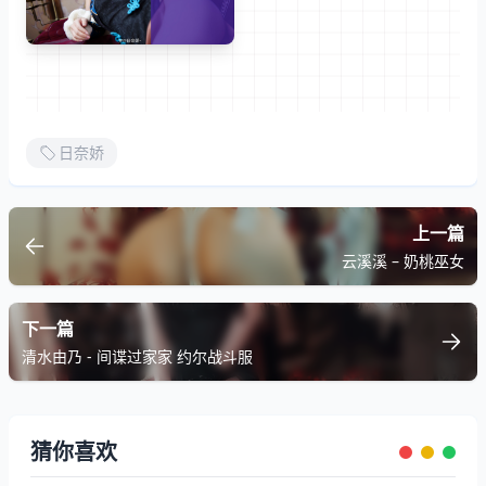
日奈娇
上一篇
云溪溪 – 奶桃巫女
下一篇
清水由乃 - 间谍过家家 约尔战斗服
猜你喜欢