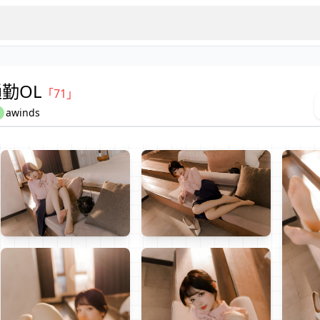
通勤OL
「71」
awinds