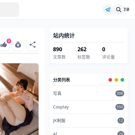
登录
站内统计
0
890
262
0
文章数
标签数
评论量
分类列表
写真
308
Cosplay
550
JK制服
12
AI
20