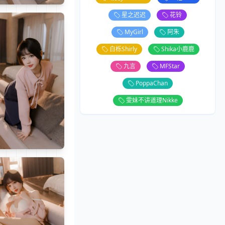
星之迟迟
花铃
MyGirl
阿朱
白栎Shirly
Shika小鹿鹿
九言
MFStar
PoppaChan
雯妹不讲道理Nikke