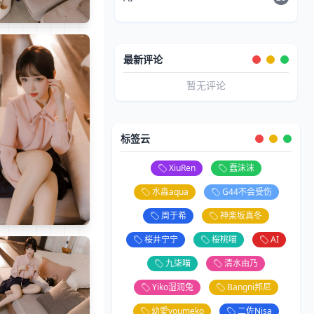
最新评论
暂无评论
标签云
XiuRen
蠢沫沫
水淼aqua
G44不会受伤
周于希
神楽坂真冬
桜井宁宁
桜桃喵
AI
九柒喵
清水由乃
Yiko湿润兔
Bangni邦尼
幼愛youmeko
二佐Nisa