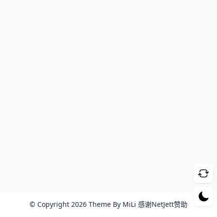
© Copyright 2026 Theme By
MiLi
感谢
NetJett
赞助