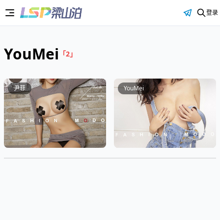
登录
YouMei
「2」
尹菲
YouMei
16P
YouMei Vol.049 尹菲 - 磨人
YouMei Vol.052 黄依婷 - 诱
の妖精
惑的艺术